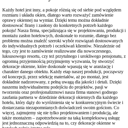
Każdy hotel jest inny, a pokoje różnią się od siebie pod względem
rozmiaru i układu okien, dlatego warto rozważyć zamówienie
oprawy okiennej na wymiar. Dzięki temu można dokładnie
dostosować firany i zasłony do konkretnych potrzeb każdego
pokoju! Nasza firma, specjalizująca się w projektowaniu, produkcji i
montażu zasłon hotelowych, doskonale to rozumie, dlatego bez
problemu można znaleźć szeroki wybór rozwiązań dostosowanych
do indywidualnych potrzeb i oczekiwań klientów. Niezależnie od
tego, czy jest to zamówienie realizowane dla nowoczesnego,
luksusowego resortu, czy też przytulnego i urokliwego pensjonatu, z
ogromną przyjemnością przyjmujemy wyzwania, by stworzyć
dekoracje okienne, które doskonale wpasują się w aranżację i
charakter danego obiektu. Każdy etap naszej produkcji, począwszy
od koncepcji, przez selekcję materiałów, aż po montaż, jest
dokładnie nadzorowany, z pełną uwagą dla jakości i detali. Dzięki
naszemu indywidualnemu podejściu do projektów, pasji w
tworzeniu oraz profesjonalizmowi nasza firma stanowi godnego
zaufania partnera w dziedzinie dekoracji okiennych dla każdego
hotelu, który dąży do wyróżnienia się w konkurencyjnym świecie i
dostarczania niezapomnianych doświadczeń swoim gościom. Co
więcej, zajmujemy się nie tylko projektowaniem i produkcją, ale
także montażem – zapotrzebowanie na taką kompleksową usługę
jest jednoznaczną odpowiedzią na to, czy dekoracje okienne w