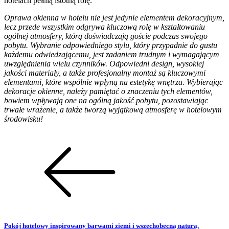
hotelach pełnią istotną rolę.
Oprawa okienna w hotelu nie jest jedynie elementem dekoracyjnym,
lecz przede wszystkim odgrywa kluczową rolę w kształtowaniu
ogólnej atmosfery, którą doświadczają goście podczas swojego
pobytu. Wybranie odpowiedniego stylu, który przypadnie do gustu
każdemu odwiedzającemu, jest zadaniem trudnym i wymagającym
uwzględnienia wielu czynników. Odpowiedni design, wysokiej
jakości materiały, a także profesjonalny montaż są kluczowymi
elementami, które wspólnie wpłyną na estetykę wnętrza. Wybierając
dekoracje okienne, należy pamiętać o znaczeniu tych elementów,
bowiem wpływają one na ogólną jakość pobytu, pozostawiając
trwałe wrażenie, a także tworzą wyjątkową atmosferę w hotelowym
środowisku!
Pokój hotelowy inspirowany barwami ziemi i wszechobecną naturą.