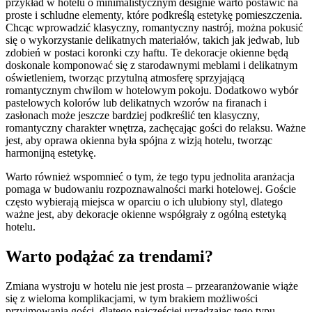
przykład w hotelu o minimalistycznym designie warto postawić na
proste i schludne elementy, które podkreślą estetykę pomieszczenia.
Chcąc wprowadzić klasyczny, romantyczny nastrój, można pokusić
się o wykorzystanie delikatnych materiałów, takich jak jedwab, lub
zdobień w postaci koronki czy haftu. Te dekoracje okienne będą
doskonale komponować się z starodawnymi meblami i delikatnym
oświetleniem, tworząc przytulną atmosferę sprzyjającą
romantycznym chwilom w hotelowym pokoju. Dodatkowo wybór
pastelowych kolorów lub delikatnych wzorów na firanach i
zasłonach może jeszcze bardziej podkreślić ten klasyczny,
romantyczny charakter wnętrza, zachęcając gości do relaksu. Ważne
jest, aby oprawa okienna była spójna z wizją hotelu, tworząc
harmonijną estetykę.
Warto również wspomnieć o tym, że tego typu jednolita aranżacja
pomaga w budowaniu rozpoznawalności marki hotelowej. Goście
często wybierają miejsca w oparciu o ich ulubiony styl, dlatego
ważne jest, aby dekoracje okienne współgrały z ogólną estetyką
hotelu.
Warto podążać za trendami?
Zmiana wystroju w hotelu nie jest prosta – przearanżowanie wiąże
się z wieloma komplikacjami, w tym brakiem możliwości
przyjmowania gości, dlatego najczęściej urządzając tego typu