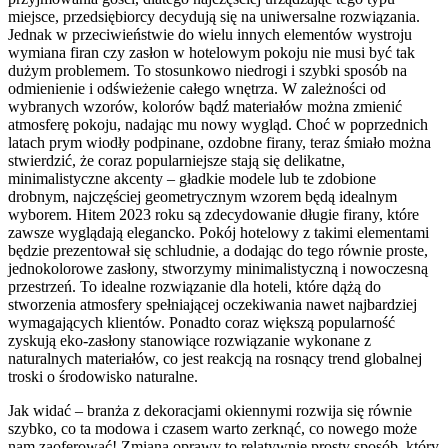
miejsce, przedsiębiorcy decydują się na uniwersalne rozwiązania.
Jednak w przeciwieństwie do wielu innych elementów wystroju
wymiana firan czy zasłon w hotelowym pokoju nie musi być tak
dużym problemem. To stosunkowo niedrogi i szybki sposób na
odmienienie i odświeżenie całego wnętrza. W zależności od
wybranych wzorów, kolorów bądź materiałów można zmienić
atmosferę pokoju, nadając mu nowy wygląd. Choć w poprzednich
latach prym wiodły podpinane, ozdobne firany, teraz śmiało można
stwierdzić, że coraz popularniejsze stają się delikatne,
minimalistyczne akcenty – gładkie modele lub te zdobione
drobnym, najczęściej geometrycznym wzorem będą idealnym
wyborem. Hitem 2023 roku są zdecydowanie długie firany, które
zawsze wyglądają elegancko. Pokój hotelowy z takimi elementami
będzie prezentował się schludnie, a dodając do tego równie proste,
jednokolorowe zasłony, stworzymy minimalistyczną i nowoczesną
przestrzeń. To idealne rozwiązanie dla hoteli, które dążą do
stworzenia atmosfery spełniającej oczekiwania nawet najbardziej
wymagających klientów. Ponadto coraz większą popularność
zyskują eko-zasłony stanowiące rozwiązanie wykonane z
naturalnych materiałów, co jest reakcją na rosnący trend globalnej
troski o środowisko naturalne.
Jak widać – branża z dekoracjami okiennymi rozwija się równie
szybko, co ta modowa i czasem warto zerknąć, co nowego może
nam zaoferować! Zmiana oprawy to relatywnie prosty sposób, który