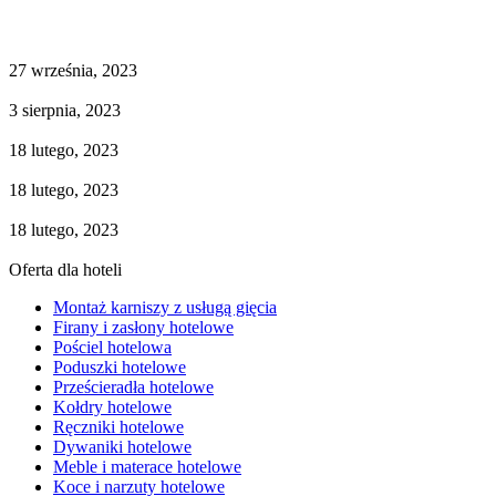
Oprawa okienna w hotelu – jak stworzyć wyjątkową atmosferę dla
gości?
27 września, 2023
Pokój hotelowy inspirowany barwami ziemi i wszechobecną naturą.
3 sierpnia, 2023
Jakie prześcieradło wybrać do hotelu?
18 lutego, 2023
Jaką poduszkę wybrać hotelową?
18 lutego, 2023
Podstawowe wyposażenie pokoju hotelowego
18 lutego, 2023
Oferta dla hoteli
Montaż karniszy z usługą gięcia
Firany i zasłony hotelowe
Pościel hotelowa
Poduszki hotelowe
Prześcieradła hotelowe
Kołdry hotelowe
Ręczniki hotelowe
Dywaniki hotelowe
Meble i materace hotelowe
Koce i narzuty hotelowe