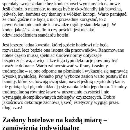
spełniały swoje zadanie bez konieczności wymiany ich na nowe.
Jeśli chodzi o materiały, to mogą być te eko-friendly jak bawełna,
jedwab, len, bambus czy tkaniny z włókien konopi. Warto pamiętać,
że choć goście nie będą z nich przesadnie korzystać, to z
pewnościom nie umknie ich uwadze ogólny stan dekoracji. W
końcu jakość zasłon, firan czy pościeli jest niejako
odzwierciedleniem standardu hotelu!
Jest jeszcze jedna kwestia, której goście hotelowi nie będą
rozważać, lecz będzie ona istotna dla pracowników. Renomowane
hotele często muszą spełniać surowe normy dotyczące
bezpieczeństwa, a więc także tego typu dekoracje powinny być
uważnie dobrane. Warto zainwestować w firany i zasłony
trudnopalne – są one odporne na płomienie i wykazują się naprawdę
wysoką trwałością. Ponadto przy wyborze zasłon warto postawić na
tkaniny, które zachowują swój stan, nawet jeśli są często dotykane,
nie gniotą się i pięknie układają się na oknie lub jego boku. Tkaniny
trudnopalne są również łatwe w utrzymaniu czystości i nie
wymagają skomplikowanych zabiegów czyszczących. Dobre
jakościowo dekoracje zachowają swój estetyczny wygląd przez
długi czas!
Zasłony hotelowe na każdą miarę –
zamówienia indywidualne