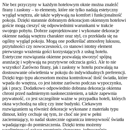
Nie bez przyczyny w każdym hotelowym oknie można znaleźć
firany i zasłony – to elementy, które nie tylko nadają estetyczny
wygląd wnętrzu, ale także wpływają na komfort i funkcjonalność
pokoju. Dzięki starannie dobranym dekoracjom okiennym hotelowi
goście mogą cieszyć się odpowiednimi warunkami w trakcie
swojego pobytu. Dobrze zaprojektowane i wykonane dekoracje
okienne nadają wnętrzu charakter oraz styl, co przekłada się na
ogólny wygląd pokoju. Mogą one podkreślać atmosferę luksusu,
przytulności czy nowoczesności, co stanowi istotny element
pierwszego wrażenia gości korzystających z usług hotelu.
Estetyczne rozwiązania okienne pozwalają stworzyć spójną
aranżację i wpływają na pozytywne odczucia gości. Ale to nie
wszystko! Zarówno firany, jak i zasłony w hotelu pozwalają na
dostosowanie oświetlenia w pokoju do indywidualnych preferencji.
Dzięki tego typu akcesoriom można kontrolować ilość światła, które
wpada do wnętrza, co jest istotne zarówno podczas wypoczynku,
jak i pracy. Dodatkowo odpowiednio dobrana dekoracja okienna
chroni przed nadmiernym nasłonecznieniem, a także zapewnia
prywatność, co jest szczególnie ważne w przypadku hoteli, których
okna wychodzą na ulicę czy inne budynki. Ciekawym
rozwiązaniem są również dekoracje wykonane z materiału typu
dimout, który cechuje się tym, że choć nie jest w pełni
zaciemniający, to nadal skutecznie ogranicza intensywność światła
wpadającego do pomieszczenia. Dzięki temu możemy
wyeliminować rażące promienie słoneczne, jednocześnie