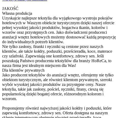
JAKOŚĆ
Własna produkcja
Uzyskajcie najlepsze tekstylia dla wyjątkowego wystroju pokojów
hotelowych w Waszym obiekcie turystycznym dzięki naszej ofercie
pełnej wysokiej jakości produktów, bogactwa tkanin, kolorów i
wzorów oraz przystępnych cen. Jako doświadczeni producenci
aranżacji wnętrz hotelowych możemy dostosować każdą propozycję
do indywidualnych potrzeb klientów.
Nie tylko zasłony, firanki i ręczniki są cenione przez naszych
klientów, ale także kołdry, poduszki, prześcieradła, koce, materace
czy szlafroki. Zapewniają one komfortowy, zdrowy sen. Jeśli
poszukują Państwo producenta tekstyliów dla branży HoReCa, to
nasza firma jest idealnym miejscem dla Was!
Dla klientów prywatnych
Jako producent tekstyliów do aranżacji wnętrz, oferujemy nie tylko
obiektom turystycznym, ale również klientom prywatnym, szeroki
wybór wysokiej jakości produktów za przystępne ceny. Nasze
tekstylia, takie jak zasłony, pościel, ręczniki, firany, cieszą się
popularnością dzięki bogatej ofercie, różnorodnym kolorom i
wzorom.
Proponujemy również najwyższej jakości kołdry i poduszki, które
zapewnią komfortowy, zdrowy sen. Oferta dostępna na naszym
sklepie internetowym obejmuje również prześcieradła, koce,