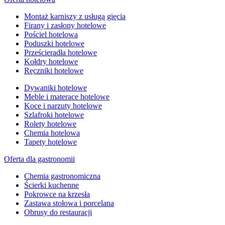
Montaż karniszy z usługą gięcia
Firany i zasłony hotelowe
Pościel hotelowa
Poduszki hotelowe
Prześcieradła hotelowe
Kołdry hotelowe
Ręczniki hotelowe
Dywaniki hotelowe
Meble i materace hotelowe
Koce i narzuty hotelowe
Szlafroki hotelowe
Rolety hotelowe
Chemia hotelowa
Tapety hotelowe
Oferta dla gastronomii
Chemia gastronomiczna
Ścierki kuchenne
Pokrowce na krzesła
Zastawa stołowa i porcelana
Obrusy do restauracji