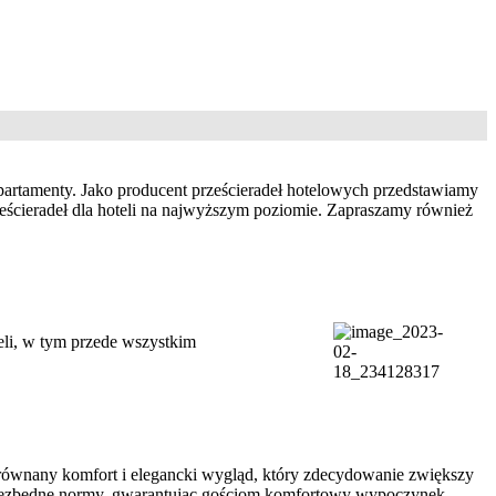
i apartamenty. Jako producent prześcieradeł hotelowych przedstawiamy
eścieradeł dla hoteli na najwyższym poziomie. Zapraszamy również
eli, w tym przede wszystkim
ezrównany komfort i elegancki wygląd, który zdecydowanie zwiększy
ie niezbędne normy, gwarantując gościom komfortowy wypoczynek.