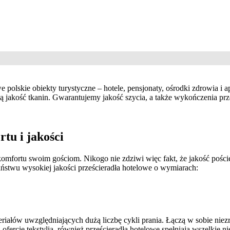
we polskie obiekty turystyczne – hotele, pensjonaty, ośrodki zdrowia 
jakość tkanin. Gwarantujemy jakość szycia, a także wykończenia prz
tu i jakości
mfortu swoim gościom. Nikogo nie zdziwi więc fakt, że jakość pości
Państwu wysokiej jakości prześcieradła hotelowe o wymiarach:
eriałów uwzględniających dużą liczbę cykli prania. Łączą w sobie ni
j ofercie tekstylia, również prześcieradła hotelowe spełniają wszelk