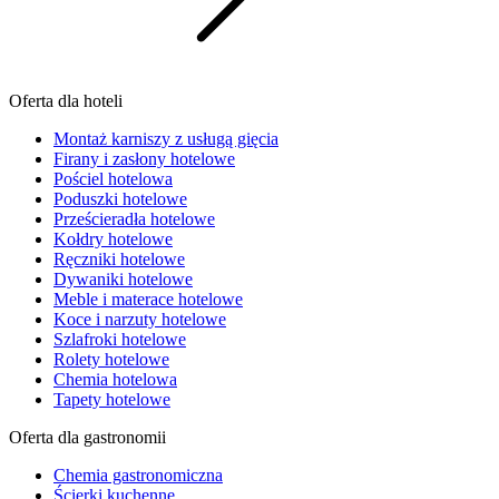
Oferta dla hoteli
Montaż karniszy z usługą gięcia
Firany i zasłony hotelowe
Pościel hotelowa
Poduszki hotelowe
Prześcieradła hotelowe
Kołdry hotelowe
Ręczniki hotelowe
Dywaniki hotelowe
Meble i materace hotelowe
Koce i narzuty hotelowe
Szlafroki hotelowe
Rolety hotelowe
Chemia hotelowa
Tapety hotelowe
Oferta dla gastronomii
Chemia gastronomiczna
Ścierki kuchenne