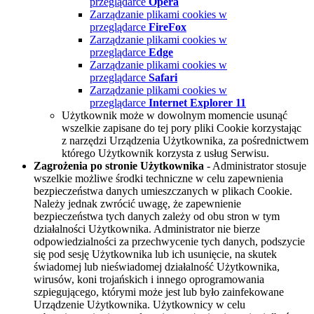
przeglądarce
Opera
Zarządzanie plikami cookies w
przeglądarce
FireFox
Zarządzanie plikami cookies w
przeglądarce
Edge
Zarządzanie plikami cookies w
przeglądarce
Safari
Zarządzanie plikami cookies w
przeglądarce
Internet Explorer 11
Użytkownik może w dowolnym momencie usunąć
wszelkie zapisane do tej pory pliki Cookie korzystając
z narzędzi Urządzenia Użytkownika, za pośrednictwem
którego Użytkownik korzysta z usług Serwisu.
Zagrożenia po stronie Użytkownika
- Administrator stosuje
wszelkie możliwe środki techniczne w celu zapewnienia
bezpieczeństwa danych umieszczanych w plikach Cookie.
Należy jednak zwrócić uwagę, że zapewnienie
bezpieczeństwa tych danych zależy od obu stron w tym
działalności Użytkownika. Administrator nie bierze
odpowiedzialności za przechwycenie tych danych, podszycie
się pod sesję Użytkownika lub ich usunięcie, na skutek
świadomej lub nieświadomej działalność Użytkownika,
wirusów, koni trojańskich i innego oprogramowania
szpiegującego, którymi może jest lub było zainfekowane
Urządzenie Użytkownika. Użytkownicy w celu