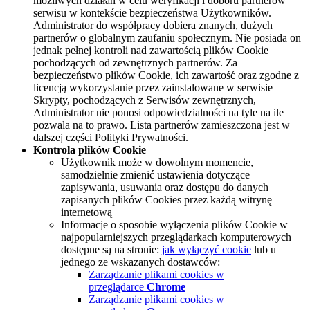
możliwych działań w celu weryfikacji i doboru partnerów
serwisu w kontekście bezpieczeństwa Użytkowników.
Administrator do współpracy dobiera znanych, dużych
partnerów o globalnym zaufaniu społecznym. Nie posiada on
jednak pełnej kontroli nad zawartością plików Cookie
pochodzących od zewnętrznych partnerów. Za
bezpieczeństwo plików Cookie, ich zawartość oraz zgodne z
licencją wykorzystanie przez zainstalowane w serwisie
Skrypty, pochodzących z Serwisów zewnętrznych,
Administrator nie ponosi odpowiedzialności na tyle na ile
pozwala na to prawo. Lista partnerów zamieszczona jest w
dalszej części Polityki Prywatności.
Kontrola plików Cookie
Użytkownik może w dowolnym momencie,
samodzielnie zmienić ustawienia dotyczące
zapisywania, usuwania oraz dostępu do danych
zapisanych plików Cookies przez każdą witrynę
internetową
Informacje o sposobie wyłączenia plików Cookie w
najpopularniejszych przeglądarkach komputerowych
dostępne są na stronie:
jak wyłączyć cookie
lub u
jednego ze wskazanych dostawców:
Zarządzanie plikami cookies w
przeglądarce
Chrome
Zarządzanie plikami cookies w