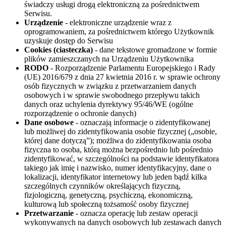
świadczy usługi drogą elektroniczną za pośrednictwem
Serwisu.
Urządzenie
- elektroniczne urządzenie wraz z
oprogramowaniem, za pośrednictwem którego Użytkownik
uzyskuje dostęp do Serwisu
Cookies (ciasteczka)
- dane tekstowe gromadzone w formie
plików zamieszczanych na Urządzeniu Użytkownika
RODO
- Rozporządzenie Parlamentu Europejskiego i Rady
(UE) 2016/679 z dnia 27 kwietnia 2016 r. w sprawie ochrony
osób fizycznych w związku z przetwarzaniem danych
osobowych i w sprawie swobodnego przepływu takich
danych oraz uchylenia dyrektywy 95/46/WE (ogólne
rozporządzenie o ochronie danych)
Dane osobowe
- oznaczają informacje o zidentyfikowanej
lub możliwej do zidentyfikowania osobie fizycznej („osobie,
której dane dotyczą”); możliwa do zidentyfikowania osoba
fizyczna to osoba, którą można bezpośrednio lub pośrednio
zidentyfikować, w szczególności na podstawie identyfikatora
takiego jak imię i nazwisko, numer identyfikacyjny, dane o
lokalizacji, identyfikator internetowy lub jeden bądź kilka
szczególnych czynników określających fizyczną,
fizjologiczną, genetyczną, psychiczną, ekonomiczną,
kulturową lub społeczną tożsamość osoby fizycznej
Przetwarzanie
- oznacza operację lub zestaw operacji
wykonywanych na danych osobowych lub zestawach danych