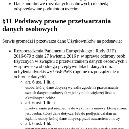
Dane anonimiwe (bez danych osobowych) nie będą
odsprzedawane podmiotom trzecim.
§11 Podstawy prawne przetwarzania
danych osobowych
Serwis gromadzi i przetwarza dane Użytkowników na podstawie:
Rozporządzenia Parlamentu Europejskiego i Rady (UE)
2016/679 z dnia 27 kwietnia 2016 r. w sprawie ochrony osób
fizycznych w związku z przetwarzaniem danych osobowych i
w sprawie swobodnego przepływu takich danych oraz
uchylenia dyrektywy 95/46/WE (ogólne rozporządzenie o
ochronie danych)
art. 6 ust. 1 lit. a
osoba, której dane dotyczą wyraziła zgodę na przetwarzanie
swoich danych osobowych w jednym lub większej liczbie
określonych celów
art. 6 ust. 1 lit. b
przetwarzanie jest niezbędne do wykonania umowy, której stroną
jest osoba, której dane dotyczą, lub do podjęcia działań na
żądanie osoby, której dane dotyczą, przed zawarciem umowy
art. 6 ust. 1 lit. f
przetwarzanie jest niezbędne do celów wynikających z prawnie