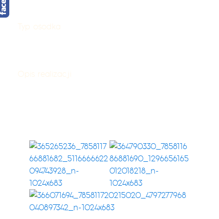
Jelenia Góra
Typ ośodka
Apartamenty
O
p
i
s
r
e
a
l
i
z
a
c
j
i
Dekoracje okienne nie muszą być nudne, nie muszą
być powtarzalne i standardowe. Mogą być takie jak
chcesz zaprojektowane i uszyte dla Ciebie
.